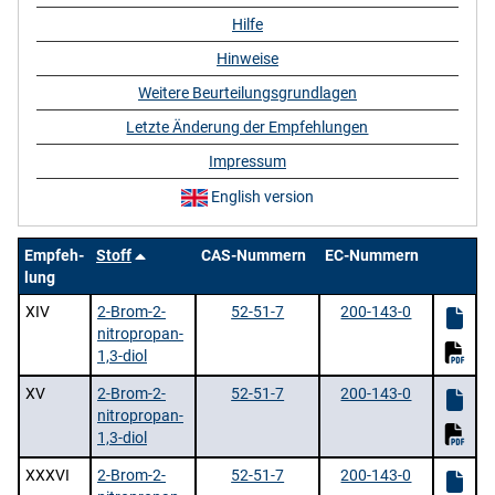
Hilfe
Hinweise
Weitere Beurteilungsgrundlagen
Letzte Änderung der Empfehlungen
Impressum
English version
Empfeh-
Stoff
CAS-Nummern
EC-Nummern
lung
XIV
2-Brom-2-
52-51-7
200-143-0
nitropropan-
1,3-diol
XV
2-Brom-2-
52-51-7
200-143-0
nitropropan-
1,3-diol
XXXVI
2-Brom-2-
52-51-7
200-143-0