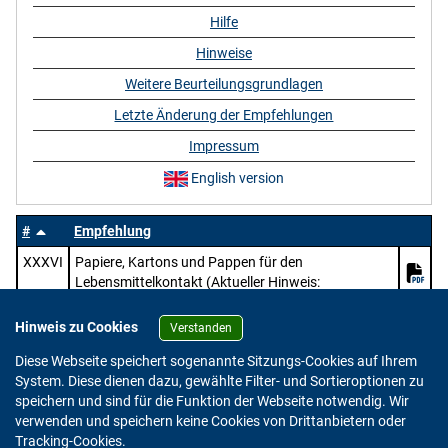
Hilfe
Hinweise
Weitere Beurteilungsgrundlagen
Letzte Änderung der Empfehlungen
Impressum
English version
#
Empfehlung
XXXVI
Papiere, Kartons und Pappen für den
Lebensmittelkontakt (Aktueller Hinweis:
https://www.bfr.bund.de/mitteilung/oeffentliche-
konsultation-pruefung-des-entwurfs-zur-
Hinweis zu Cookies
Verstanden
ueberarbeitung-der-bfr-empfehlungen-zu-papier-
Diese Webseite speichert sogenannte Sitzungs-Cookies auf Ihrem
karton-und-pappe-im-lebensmittelkontakt/)
System. Diese dienen dazu, gewählte Filter- und Sortieroptionen zu
speichern und sind für die Funktion der Webseite notwendig. Wir
verwenden und speichern keine Cookies von Drittanbietern oder
Version: 2.0.4
Tracking-Cookies.