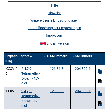
Hilfe
Hinweise
Weitere Beurteilungsgrundlagen
Letzte Änderung der Empfehlungen
Impressum
English version
Empfeh-
Stoff
CAS-Nummern
EC-Nummern
lung
XXXVI/
2,4,7,9-
126-86-3
204-809-1
3
Tetramethyl-
5-decin-4,7-
diol
XXXVI
2,4,7,9-
126-86-3
204-809-1
Tetramethyl-
5-decin-4,7-
diol