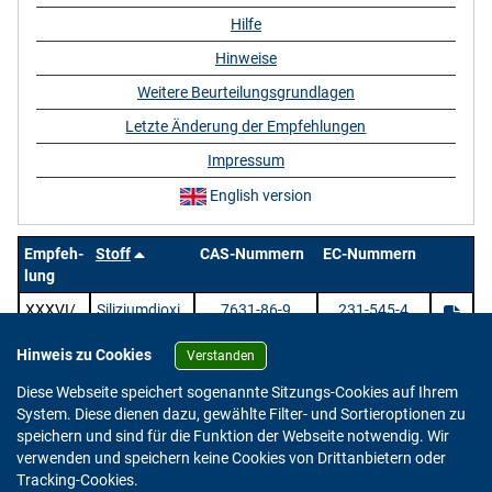
Hilfe
Hinweise
Weitere Beurteilungsgrundlagen
Letzte Änderung der Empfehlungen
Impressum
English version
Empfeh-
Stoff
CAS-Nummern
EC-Nummern
lung
XXXVI/
Siliziumdioxi
7631-86-9
231-545-4
1
d
Hinweis zu Cookies
Verstanden
1 Stoffe |
/ 1 | Zeige
pro Seite.
Diese Webseite speichert sogenannte Sitzungs-Cookies auf Ihrem
System. Diese dienen dazu, gewählte Filter- und Sortieroptionen zu
speichern und sind für die Funktion der Webseite notwendig. Wir
verwenden und speichern keine Cookies von Drittanbietern oder
Version: 2.0.4
Tracking-Cookies.