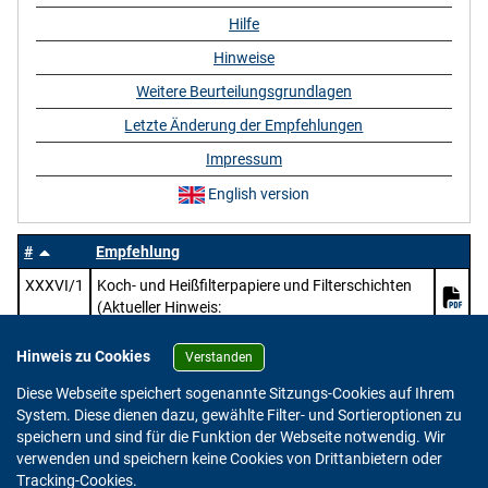
Hilfe
Hinweise
Weitere Beurteilungsgrundlagen
Letzte Änderung der Empfehlungen
Impressum
English version
#
Empfehlung
XXXVI/1
Koch- und Heißfilterpapiere und Filterschichten
(Aktueller Hinweis:
https://www.bfr.bund.de/mitteilung/oeffentliche
-konsultation-pruefung-des-entwurfs-zur-
Hinweis zu Cookies
Verstanden
ueberarbeitung-der-bfr-empfehlungen-zu-papier-
Diese Webseite speichert sogenannte Sitzungs-Cookies auf Ihrem
karton-und-pappe-im-lebensmittelkontakt/)
System. Diese dienen dazu, gewählte Filter- und Sortieroptionen zu
speichern und sind für die Funktion der Webseite notwendig. Wir
verwenden und speichern keine Cookies von Drittanbietern oder
Version: 2.0.4
Tracking-Cookies.