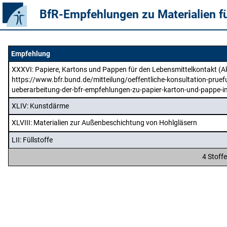
BfR-Empfehlungen zu Materialien f
Empfehlung
XXXVI
: Papiere, Kartons und Pappen für den Lebensmittelkontakt (Ak
https://www.bfr.bund.de/mitteilung/oeffentliche-konsultation-pruef
ueberarbeitung-der-bfr-empfehlungen-zu-papier-karton-und-pappe-i
XLIV
: Kunstdärme
XLVIII
: Materialien zur Außenbeschichtung von Hohlgläsern
LII
: Füllstoffe
4 Stoff