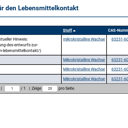
ür den Lebensmittelkontakt
Stoff
CAS-Numm
tueller Hinweis:
mikrokristalline Wachse
63231-60
ung-des-entwurfs-zur-
m-lebensmittelkontakt/)
Mikrokristalline Wachse
63231-60
Mikrokristalline Wachse
63231-60
Mikrokristalline Wachse
63231-60
e |
/ 1 | Zeige
pro Seite.