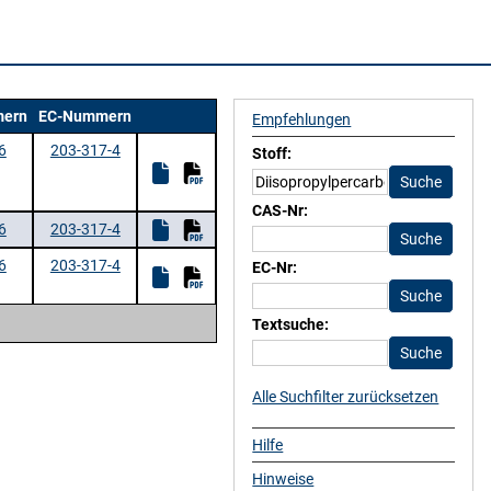
ern
EC-Nummern
Empfehlungen
6
203-317-4
Stoff:
CAS-Nr:
6
203-317-4
6
203-317-4
EC-Nr:
Textsuche:
Alle Suchfilter zurücksetzen
Hilfe
Hinweise