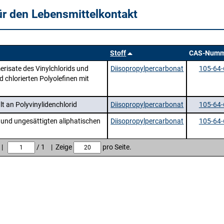
ür den Lebensmittelkontakt
Stoff
CAS-Numm
erisate des Vinylchlorids und
Diisopropylpercarbonat
105-64-
chlorierten Polyolefinen mit
t an Polyvinylidenchlorid
Diisopropylpercarbonat
105-64-
n und ungesättigten aliphatischen
Diisopropylpercarbonat
105-64-
e |
/ 1 | Zeige
pro Seite.