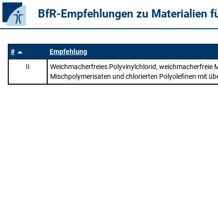
BfR-Empfehlungen zu Materialien f
#
Empfehlung
II
Weichmacherfreies Polyvinylchlorid, weichmacherfreie 
Mischpolymerisaten und chlorierten Polyolefinen mit ü