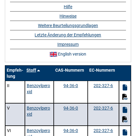
Hilfe
Hinweise
Weitere Beurteilungsgrundlagen
Letzte Änderung der Empfehlungen
Impressum
English version
Empfeh-
Stoff
CAS-Nummern
EC-Nummern
lung
II
Benzoylpero
94-36-0
202-327-6
xid
V
Benzoylpero
94-36-0
202-327-6
xid
VI
Benzoylpero
94-36-0
202-327-6