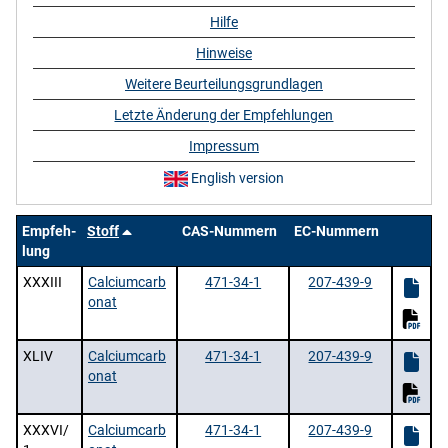
Hilfe
Hinweise
Weitere Beurteilungsgrundlagen
Letzte Änderung der Empfehlungen
Impressum
English version
Empfeh-
Stoff
CAS-Nummern
EC-Nummern
lung
XXXIII
Calciumcarb
471-34-1
207-439-9
onat
XLIV
Calciumcarb
471-34-1
207-439-9
onat
XXXVI/
Calciumcarb
471-34-1
207-439-9