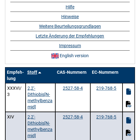
Hilfe
Hinweise
Weitere Beurteilungsgrundlagen
Letzte Änderung der Empfehlungen
Impressum
English version
Empfeh-
Stoff
CAS-Nummern
EC-Nummern
lung
XXXVI/
2,2'-
2527-58-4
219-768-5
3
Dithiobis[N-
methylbenza
mid]
XIV
2,2'-
2527-58-4
219-768-5
Dithiobis[N-
methylbenza
mid]