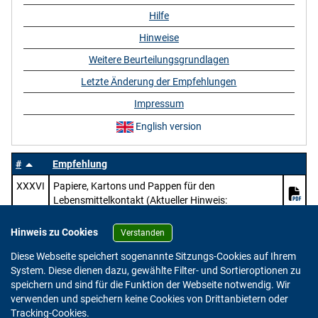
Hilfe
Hinweise
Weitere Beurteilungsgrundlagen
Letzte Änderung der Empfehlungen
Impressum
English version
#
Empfehlung
XXXVI
Papiere, Kartons und Pappen für den
Lebensmittelkontakt (Aktueller Hinweis:
https://www.bfr.bund.de/mitteilung/oeffentliche-
konsultation-pruefung-des-entwurfs-zur-
Hinweis zu Cookies
Verstanden
ueberarbeitung-der-bfr-empfehlungen-zu-papier-
Diese Webseite speichert sogenannte Sitzungs-Cookies auf Ihrem
karton-und-pappe-im-lebensmittelkontakt/)
System. Diese dienen dazu, gewählte Filter- und Sortieroptionen zu
speichern und sind für die Funktion der Webseite notwendig. Wir
verwenden und speichern keine Cookies von Drittanbietern oder
Version: 2.0.4
Tracking-Cookies.