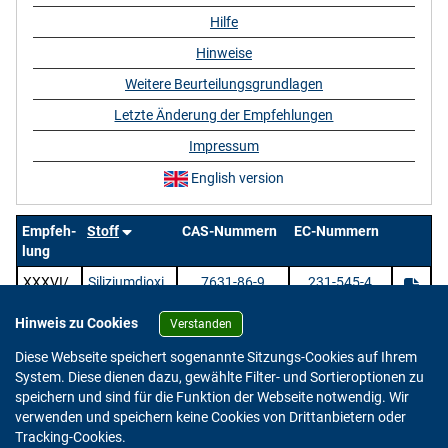
Hilfe
Hinweise
Weitere Beurteilungsgrundlagen
Letzte Änderung der Empfehlungen
Impressum
English version
Empfeh-
Stoff
CAS-Nummern
EC-Nummern
lung
XXXVI/
Siliziumdioxi
7631-86-9
231-545-4
1
d
Hinweis zu Cookies
Verstanden
1 Stoffe |
/ 1 | Zeige
pro Seite.
Diese Webseite speichert sogenannte Sitzungs-Cookies auf Ihrem
System. Diese dienen dazu, gewählte Filter- und Sortieroptionen zu
speichern und sind für die Funktion der Webseite notwendig. Wir
verwenden und speichern keine Cookies von Drittanbietern oder
Version: 2.0.4
Tracking-Cookies.