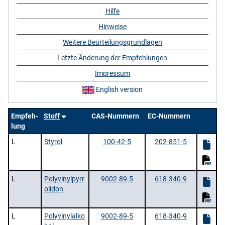
Hilfe
Hinweise
Weitere Beurteilungsgrundlagen
Letzte Änderung der Empfehlungen
Impressum
English version
Empfeh-
Stoff
CAS-Nummern
EC-Nummern
lung
L
Styrol
100-42-5
202-851-5
L
Polyvinylpyrr
9002-89-5
618-340-9
olidon
L
Polyvinylalko
9002-89-5
618-340-9