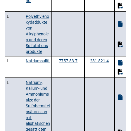
hol
L
Polyethyleno
xydaddukte
von
Alkylphenole
n und deren
Sulfatations
produkte
L
Natriumsulfit
7757-83-7
231-821-4
L
Natrium-,
Kalium- und
Ammoniums
alze der
Sulfobernstei
nsäureester
mit
aliphatischen
gesättigten