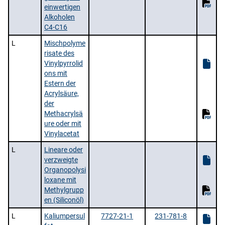
einwertigen
Alkoholen
C4-C16
L
Mischpolyme
risate des
Vinylpyrrolid
ons mit
Estern der
Acrylsäure,
der
Methacrylsä
ure oder mit
Vinylacetat
L
Lineare oder
verzweigte
Organopolysi
loxane mit
Methylgrupp
en (Siliconöl)
L
Kaliumpersul
7727-21-1
231-781-8