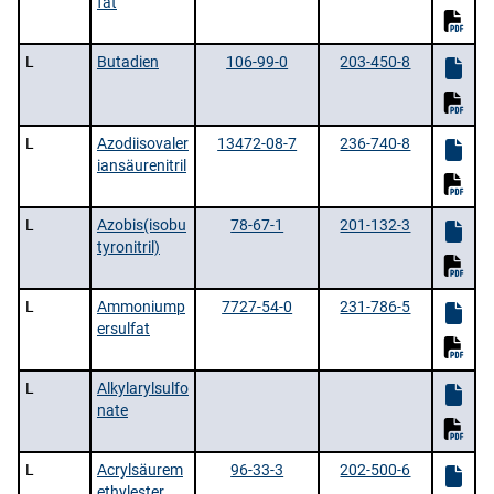
fat
L
Butadien
106-99-0
203-450-8
L
Azodiisovaler
13472-08-7
236-740-8
iansäurenitril
L
Azobis(isobu
78-67-1
201-132-3
tyronitril)
L
Ammoniump
7727-54-0
231-786-5
ersulfat
L
Alkylarylsulfo
nate
L
Acrylsäurem
96-33-3
202-500-6
ethylester