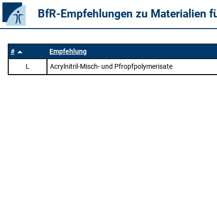
BfR-Empfehlungen zu Materialien f
#
Empfehlung
L
Acrylnitril-Misch- und Pfropfpolymerisate