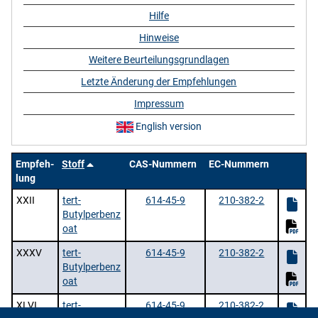
Hilfe
Hinweise
Weitere Beurteilungsgrundlagen
Letzte Änderung der Empfehlungen
Impressum
English version
Empfeh-
Stoff
CAS-Nummern
EC-Nummern
lung
XXII
tert-
614-45-9
210-382-2
Butylperbenz
oat
XXXV
tert-
614-45-9
210-382-2
Butylperbenz
oat
XLVI
tert-
614-45-9
210-382-2