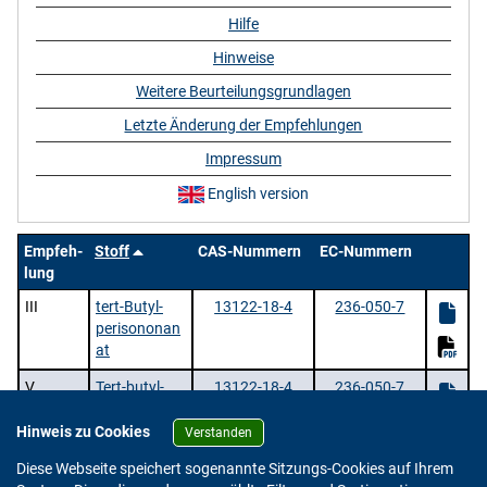
Hilfe
Hinweise
Weitere Beurteilungsgrundlagen
Letzte Änderung der Empfehlungen
Impressum
English version
Empfeh-
Stoff
CAS-Nummern
EC-Nummern
lung
III
tert-Butyl-
13122-18-4
236-050-7
perisononan
at
V
Tert-butyl-
13122-18-4
236-050-7
perisononan
at
Hinweis zu Cookies
Verstanden
2 Stoffe |
/ 1 | Zeige
pro Seite.
Diese Webseite speichert sogenannte Sitzungs-Cookies auf Ihrem