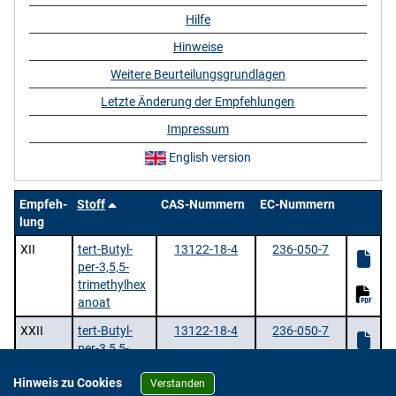
Hilfe
Hinweise
Weitere Beurteilungsgrundlagen
Letzte Änderung der Empfehlungen
Impressum
English version
Empfeh-
Stoff
CAS-Nummern
EC-Nummern
lung
XII
tert-Butyl-
13122-18-4
236-050-7
per-3,5,5-
trimethylhex
anoat
XXII
tert-Butyl-
13122-18-4
236-050-7
per-3,5,5-
trimethylhex
Hinweis zu Cookies
anoat
Verstanden