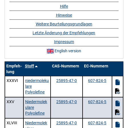
Hilfe
Hinweise
Weitere Beurteilungsgrundlagen
Letzte Änderung der Empfehlungen
Impressum
English version
Empfeh-
Stoff
CAS-Nummern
EC-Nummern
lung
XXXVI
niedermoleku
25895-47-0
607-824-5
lare
Polyolefine
XXV
Niedermolek
25895-47-0
607-824-5
ulare
Polyolefine
XLVIII
Niedermolek
25895-47-0
607-824-5