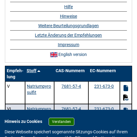
Hilfe
Hinweise
Weitere Beurteilungsgrundlagen
Letzte Änderung der Empfehlungen
Impressum
English version
Empfeh-
Stoff
CAS-Nummern
EC-Nummern
lung
V
Natriumpyro
7681-57-4
231-673-0
sulfit
VI
Natriumpyro
7681-57-4
231-673-0
sulfit
Hinweis zu Cookies
Verstanden
2 Stoffe |
/ 1 | Zeige
pro Seite.
Diese Webseite speichert sogenannte Sitzungs-Cookies auf Ihrem