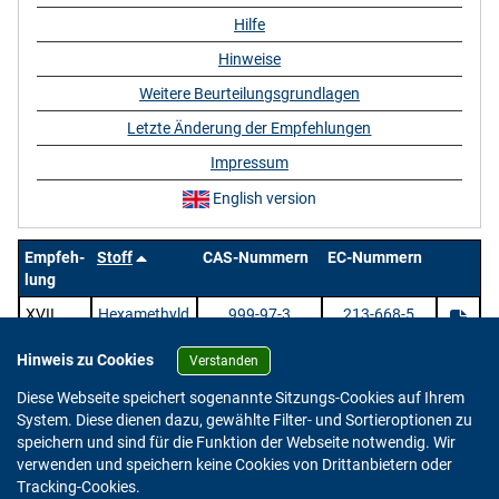
Hilfe
Hinweise
Weitere Beurteilungsgrundlagen
Letzte Änderung der Empfehlungen
Impressum
English version
Empfeh-
Stoff
CAS-Nummern
EC-Nummern
lung
XVII
Hexamethyld
999-97-3
213-668-5
isilazan
Hinweis zu Cookies
Verstanden
1 Stoffe |
/ 1 | Zeige
pro Seite.
Diese Webseite speichert sogenannte Sitzungs-Cookies auf Ihrem
System. Diese dienen dazu, gewählte Filter- und Sortieroptionen zu
speichern und sind für die Funktion der Webseite notwendig. Wir
verwenden und speichern keine Cookies von Drittanbietern oder
Version: 2.0.4
Tracking-Cookies.