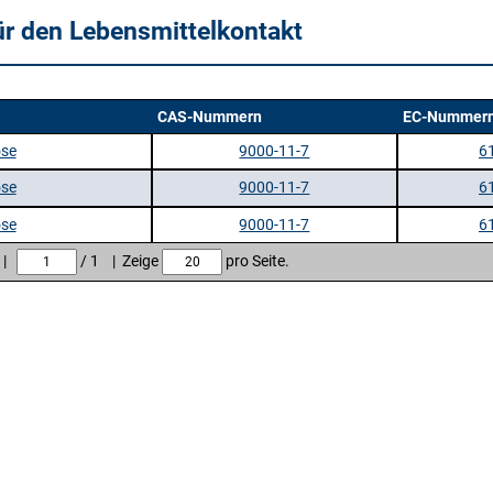
ür den Lebensmittelkontakt
CAS-Nummern
EC-Nummer
ose
9000-11-7
6
ose
9000-11-7
6
ose
9000-11-7
6
e |
/ 1 | Zeige
pro Seite.