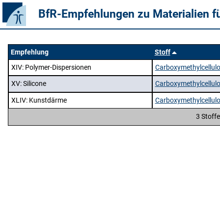
BfR-Empfehlungen zu Materialien f
Empfehlung
Stoff
XIV
: Polymer-Dispersionen
Carboxymethylcellul
XV
: Silicone
Carboxymethylcellul
XLIV
: Kunstdärme
Carboxymethylcellul
3 Stoff