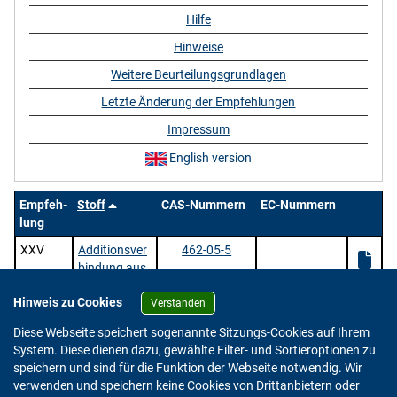
Hilfe
Hinweise
Weitere Beurteilungsgrundlagen
Letzte Änderung der Empfehlungen
Impressum
English version
Empfeh-
Stoff
CAS-Nummern
EC-Nummern
lung
XXV
Additionsver
462-05-5
bindung aus
Bortrifluorid
Hinweis zu Cookies
und Phenol
Verstanden
1 Stoffe |
/ 1 | Zeige
pro Seite.
Diese Webseite speichert sogenannte Sitzungs-Cookies auf Ihrem
System. Diese dienen dazu, gewählte Filter- und Sortieroptionen zu
speichern und sind für die Funktion der Webseite notwendig. Wir
verwenden und speichern keine Cookies von Drittanbietern oder