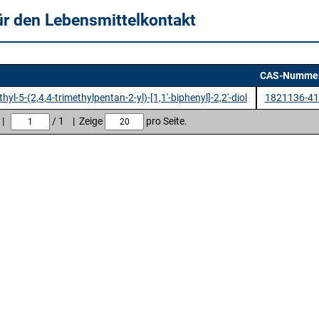
ür den Lebensmittelkontakt
CAS-Numme
thyl-5-(2,4,4-trimethylpentan-2-yl)-[1,1'-biphenyl]-2,2'-diol
1821136-41
e |
/ 1 | Zeige
pro Seite.