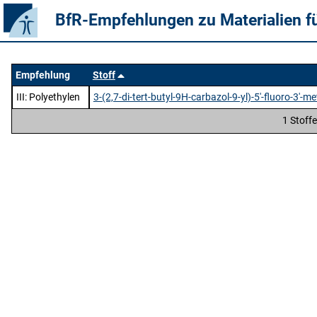
BfR-Empfehlungen zu Materialien f
Empfehlung
Stoff
III
: Polyethylen
3-(2,7-di-tert-butyl-9H-carbazol-9-yl)-5'-fluoro-3'-me
1 Stoff