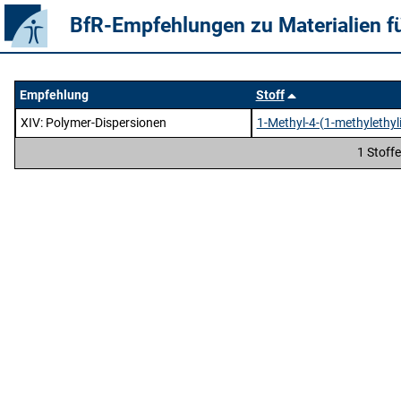
BfR-Empfehlungen zu Materialien f
Empfehlung
Stoff
XIV
: Polymer-Dispersionen
1-Methyl-4-(1-methylethyl
1 Stoff