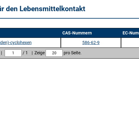
ür den Lebensmittelkontakt
CAS-Nummern
EC-Num
iden)-cyclohexen
586-62-9
e |
/ 1 | Zeige
pro Seite.