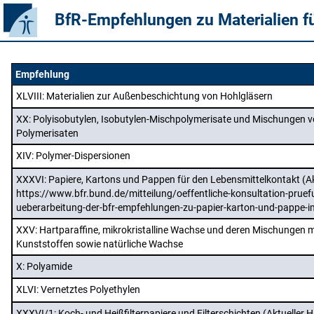
BfR-Empfehlungen zu Materialien f
Empfehlung
XLVIII
: Materialien zur Außenbeschichtung von Hohlgläsern
XX
: Polyisobutylen, Isobutylen-Mischpolymerisate und Mischungen v
Polymerisaten
XIV
: Polymer-Dispersionen
XXXVI
: Papiere, Kartons und Pappen für den Lebensmittelkontakt (Ak
https://www.bfr.bund.de/mitteilung/oeffentliche-konsultation-pruef
ueberarbeitung-der-bfr-empfehlungen-zu-papier-karton-und-pappe-i
XXV
: Hartparaffine, mikrokristalline Wachse und deren Mischungen
Kunststoffen sowie natürliche Wachse
X
: Polyamide
XLVI
: Vernetztes Polyethylen
XXXVI/1
: Koch- und Heißfilterpapiere und Filterschichten (Aktueller H