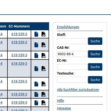
ern
EC-Nummern
Empfehlungen
-4
618-339-3
Stoff:
-4
618-339-3
CAS-Nr:
-4
618-339-3
EC-Nr:
-4
618-339-3
Textsuche:
-4
618-339-3
Alle Suchfilter zurücksetzen
-4
618-339-3
Hilfe
-4
618-339-3
Hinweise
-4
618-339-3