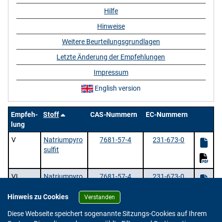
Hilfe
Hinweise
Weitere Beurteilungsgrundlagen
Letzte Änderung der Empfehlungen
Impressum
English version
Empfeh-
Stoff
CAS-Nummern
EC-Nummern
lung
V
Natriumpyro
7681-57-4
231-673-0
sulfit
VI
Natriumpyro
7681-57-4
231-673-0
sulfit
Hinweis zu Cookies
Verstanden
2 Stoffe |
/ 1 | Zeige
pro Seite.
Diese Webseite speichert sogenannte Sitzungs-Cookies auf Ihrem