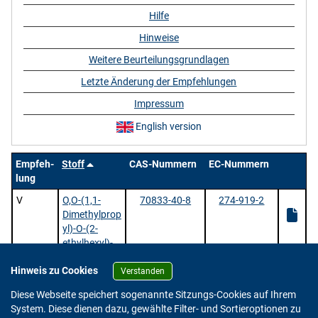
Hilfe
Hinweise
Weitere Beurteilungsgrundlagen
Letzte Änderung der Empfehlungen
Impressum
English version
Empfeh-
Stoff
CAS-Nummern
EC-Nummern
lung
V
O,O-(1,1-
70833-40-8
274-919-2
Dimethylprop
yl)-O-(2-
ethylhexyl)-
monoperoxy
Hinweis zu Cookies
carbonat
Verstanden
1 Stoffe |
/ 1 | Zeige
pro Seite.
Diese Webseite speichert sogenannte Sitzungs-Cookies auf Ihrem
System. Diese dienen dazu, gewählte Filter- und Sortieroptionen zu