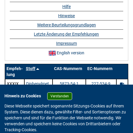
Hilfe
Hinweise
Weitere Beurteilungsgrundlagen
Letzte Änderung der Empfehlungen
Impressum
English version
Empfeh-
Stoff
CAS-Nummern
EC-Nummern
lung
XXXIX
Diphenylmet
5873-54-1
227-534-9
han-2,4'-
diisocyanat
Hinweis zu Cookies
Verstanden
1 Stoffe |
/ 1 | Zeige
pro Seite.
Diese Webseite speichert sogenannte Sitzungs-Cookies auf Ihrem
System. Diese dienen dazu, gewählte Filter- und Sortieroptionen zu
speichern und sind für die Funktion der Webseite notwendig. Wir
verwenden und speichern keine Cookies von Drittanbietern oder
Version: 2.0.4
Tracking-Cookies.