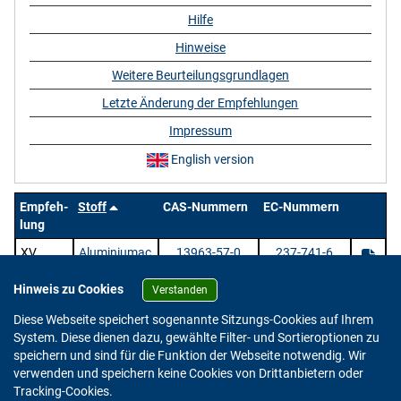
Hilfe
Hinweise
Weitere Beurteilungsgrundlagen
Letzte Änderung der Empfehlungen
Impressum
English version
Empfeh-
Stoff
CAS-Nummern
EC-Nummern
lung
XV
Aluminiumac
13963-57-0
237-741-6
etylacetonat
Hinweis zu Cookies
Verstanden
1 Stoffe |
/ 1 | Zeige
pro Seite.
Diese Webseite speichert sogenannte Sitzungs-Cookies auf Ihrem
System. Diese dienen dazu, gewählte Filter- und Sortieroptionen zu
speichern und sind für die Funktion der Webseite notwendig. Wir
verwenden und speichern keine Cookies von Drittanbietern oder
Version: 2.0.4
Tracking-Cookies.