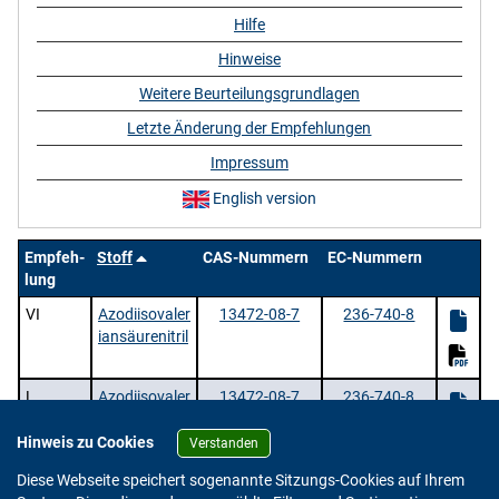
Hilfe
Hinweise
Weitere Beurteilungsgrundlagen
Letzte Änderung der Empfehlungen
Impressum
English version
Empfeh-
Stoff
CAS-Nummern
EC-Nummern
lung
VI
Azodiisovaler
13472-08-7
236-740-8
iansäurenitril
L
Azodiisovaler
13472-08-7
236-740-8
iansäurenitril
Hinweis zu Cookies
Verstanden
2 Stoffe |
/ 1 | Zeige
pro Seite.
Diese Webseite speichert sogenannte Sitzungs-Cookies auf Ihrem