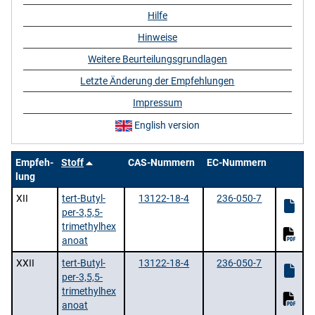
Hilfe
Hinweise
Weitere Beurteilungsgrundlagen
Letzte Änderung der Empfehlungen
Impressum
English version
Empfeh-
Stoff
CAS-Nummern
EC-Nummern
lung
XII
tert-Butyl-
13122-18-4
236-050-7
per-3,5,5-
trimethylhex
anoat
XXII
tert-Butyl-
13122-18-4
236-050-7
per-3,5,5-
trimethylhex
anoat