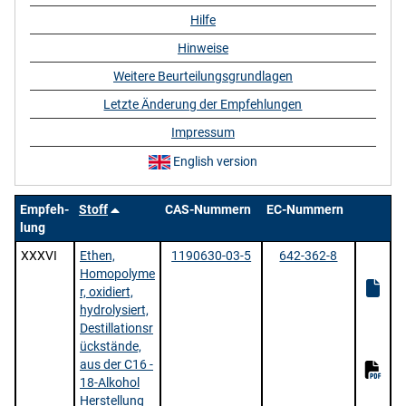
Hilfe
Hinweise
Weitere Beurteilungsgrundlagen
Letzte Änderung der Empfehlungen
Impressum
English version
Empfeh-
Stoff
CAS-Nummern
EC-Nummern
lung
XXXVI
Ethen,
1190630-03-5
642-362-8
Homopolyme
r, oxidiert,
hydrolysiert,
Destillationsr
ückstände,
aus der C16 -
18-Alkohol
Herstellung