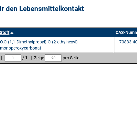
ür den Lebensmittelkontakt
Stoff
CAS-Numm
O,O-(1,1-Dimethylpropyl)-O-(2-ethylhexyl)-
70833-40
monoperoxycarbonat
e |
/ 1 | Zeige
pro Seite.