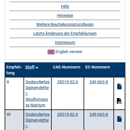
Hilfe
Hinweise
Weitere Beurteilungsgrundlagen
Letzte Änderung der Empfehlungen
Impressum
English version
Empfeh-
Stoff
CAS-Nummern
EC-Nummern
lung
II
Dodecyliertes
28519-02-0
249-063-8
Diphenylethe
r-
disulfonsaur
es Natrium
VI
Dodecyliertes
28519-02-0
249-063-8
Diphenylethe
r-