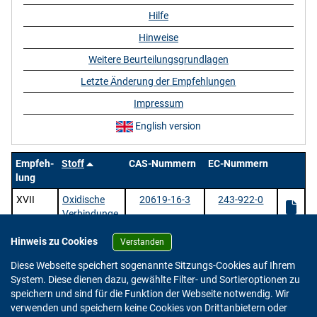
Hilfe
Hinweise
Weitere Beurteilungsgrundlagen
Letzte Änderung der Empfehlungen
Impressum
English version
Empfeh-
Stoff
CAS-Nummern
EC-Nummern
lung
XVII
Oxidische
20619-16-3
243-922-0
Verbindunge
n des
Hinweis zu Cookies
Germaniums
Verstanden
1 Stoffe |
/ 1 | Zeige
pro Seite.
Diese Webseite speichert sogenannte Sitzungs-Cookies auf Ihrem
System. Diese dienen dazu, gewählte Filter- und Sortieroptionen zu
speichern und sind für die Funktion der Webseite notwendig. Wir
verwenden und speichern keine Cookies von Drittanbietern oder