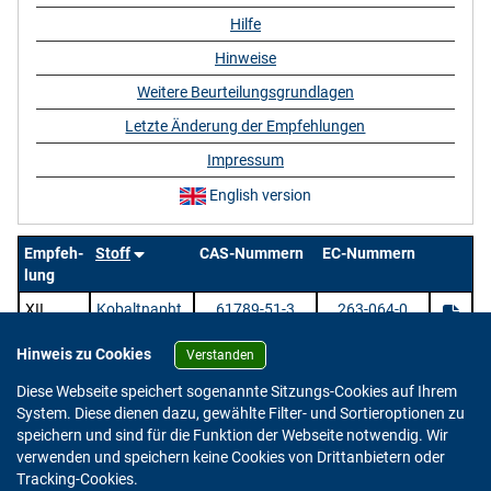
Hilfe
Hinweise
Weitere Beurteilungsgrundlagen
Letzte Änderung der Empfehlungen
Impressum
English version
Empfeh-
Stoff
CAS-Nummern
EC-Nummern
lung
XII
Kobaltnapht
61789-51-3
263-064-0
henat
Hinweis zu Cookies
Verstanden
1 Stoffe |
/ 1 | Zeige
pro Seite.
Diese Webseite speichert sogenannte Sitzungs-Cookies auf Ihrem
System. Diese dienen dazu, gewählte Filter- und Sortieroptionen zu
speichern und sind für die Funktion der Webseite notwendig. Wir
verwenden und speichern keine Cookies von Drittanbietern oder
Version: 2.0.4
Tracking-Cookies.