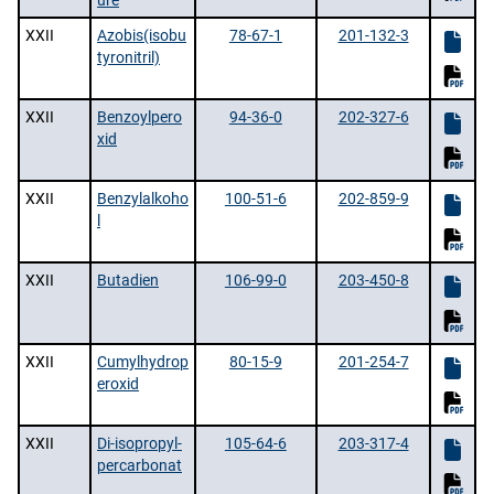
ure
XXII
Azobis(isobu
78-67-1
201-132-3
tyronitril)
XXII
Benzoylpero
94-36-0
202-327-6
xid
XXII
Benzylalkoho
100-51-6
202-859-9
l
XXII
Butadien
106-99-0
203-450-8
XXII
Cumylhydrop
80-15-9
201-254-7
eroxid
XXII
Di-isopropyl-
105-64-6
203-317-4
percarbonat