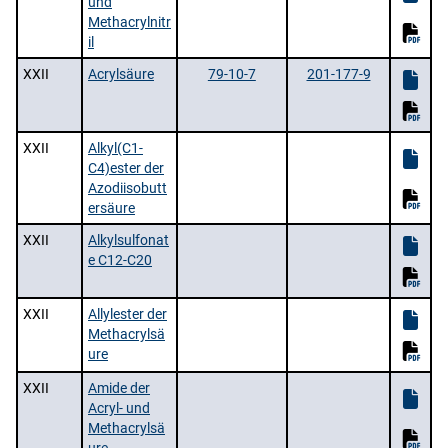
und
Methacrylnitr
il
XXII
Acrylsäure
79-10-7
201-177-9
XXII
Alkyl(C1-
C4)ester der
Azodiisobutt
ersäure
XXII
Alkylsulfonat
e C12-C20
XXII
Allylester der
Methacrylsä
ure
XXII
Amide der
Acryl- und
Methacrylsä