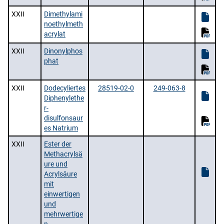
XXII
Dimethylami
noethylmeth
acrylat
XXII
Dinonylphos
phat
XXII
Dodecyliertes
28519-02-0
249-063-8
Diphenylethe
r-
disulfonsaur
es Natrium
XXII
Ester der
Methacrylsä
ure und
Acrylsäure
mit
einwertigen
und
mehrwertige