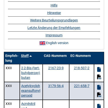
Hilfe
Hinweise
Weitere Beurteilungsgrundlagen
Letzte Änderung der Empfehlungen
Impressum
English version
Empfeh-
Stoff
CAS-Nummern
EC-Nummern
lung
XXII
2,2-Bis-(tert-
2167-23-9
218-507-2
butylperoxy)
butan
XXII
Acetylcycloh
3179-56-4
221-658-7
exansulfonyl
peroxid
XXII
Acrylnitril