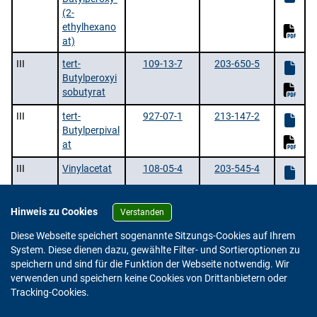
(2-
ethylhexano
at)
III
tert-
109-13-7
203-650-5
Butylperoxyi
sobutyrat
III
tert-
927-07-1
213-147-2
Butylperpival
at
III
Vinylacetat
108-05-4
203-545-4
Hinweis zu Cookies
Verstanden
52 Stoffe |
Vorherige Seite
/ 3 | Zeige
pro
Diese Webseite speichert sogenannte Sitzungs-Cookies auf Ihrem
Seite.
System. Diese dienen dazu, gewählte Filter- und Sortieroptionen zu
speichern und sind für die Funktion der Webseite notwendig. Wir
verwenden und speichern keine Cookies von Drittanbietern oder
Version: 2.0.4
Tracking-Cookies.
© 2023 - 2026 Bundesinstitut für Risikobewertung