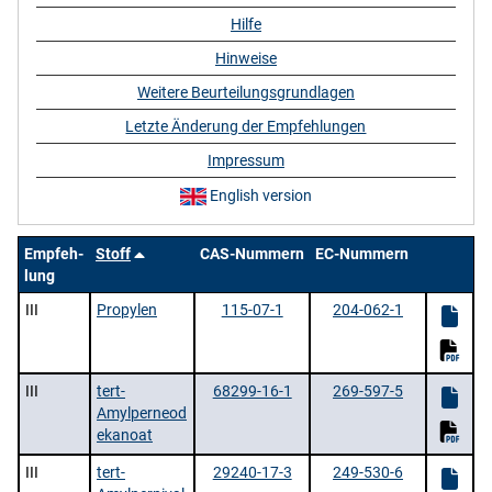
Hilfe
Hinweise
Weitere Beurteilungsgrundlagen
Letzte Änderung der Empfehlungen
Impressum
English version
Empfeh-
Stoff
CAS-Nummern
EC-Nummern
lung
III
Propylen
115-07-1
204-062-1
III
tert-
68299-16-1
269-597-5
Amylperneod
ekanoat
III
tert-
29240-17-3
249-530-6