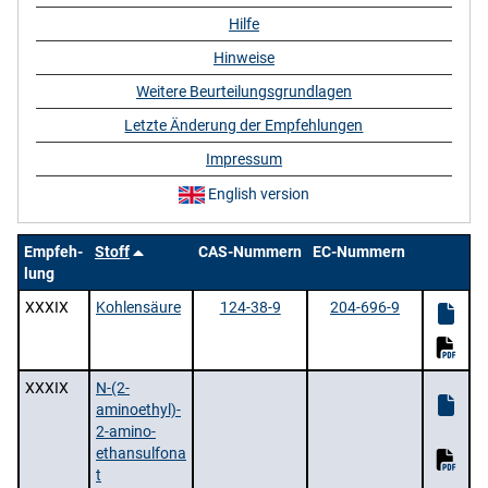
Hilfe
Hinweise
Weitere Beurteilungsgrundlagen
Letzte Änderung der Empfehlungen
Impressum
English version
Empfeh-
Stoff
CAS-Nummern
EC-Nummern
lung
XXXIX
Kohlensäure
124-38-9
204-696-9
XXXIX
N-(2-
aminoethyl)-
2-amino-
ethansulfona
t