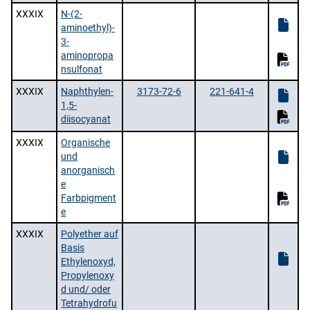
XXXIX
N-(2-
aminoethyl)-
3-
aminopropa
nsulfonat
XXXIX
Naphthylen-
3173-72-6
221-641-4
1,5-
diisocyanat
XXXIX
Organische
und
anorganisch
e
Farbpigment
e
XXXIX
Polyether auf
Basis
Ethylenoxyd,
Propylenoxy
d und/ oder
Tetrahydrofu