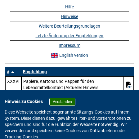
Hilfe
Hinweise
Weitere Beurteilungsgrundlagen
Letzte Änderung der Empfehlungen
Impressum
English version
#
Empfehlung
XXXVI
Papiere, Kartons und Pappen für den
Lebensmittelkontakt (Aktueller Hinweis:
https://www.bfr.bund.de/mitteilung/oeffentliche-
konsultation-pruefung-des-entwurfs-zur-
Hinweis zu Cookies
Verstanden
ueberarbeitung-der-bfr-empfehlungen-zu-papier-
Diese Webseite speichert sogenannte Sitzungs-Cookies auf Ihrem
karton-und-pappe-im-lebensmittelkontakt/)
System. Diese dienen dazu, gewählte Filter- und Sortieroptionen zu
speichern und sind für die Funktion der Webseite notwendig. Wir
verwenden und speichern keine Cookies von Drittanbietern oder
Version: 2.0.4
Tracking-Cookies.