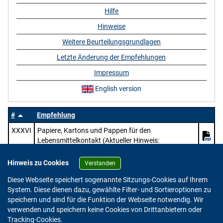
Hilfe
Hinweise
Weitere Beurteilungsgrundlagen
Letzte Änderung der Empfehlungen
Impressum
English version
#
Empfehlung
XXXVI
Papiere, Kartons und Pappen für den
Lebensmittelkontakt (Aktueller Hinweis:
https://www.bfr.bund.de/mitteilung/oeffentliche-
konsultation-pruefung-des-entwurfs-zur-
Hinweis zu Cookies
Verstanden
ueberarbeitung-der-bfr-empfehlungen-zu-papier-
Diese Webseite speichert sogenannte Sitzungs-Cookies auf Ihrem
karton-und-pappe-im-lebensmittelkontakt/)
System. Diese dienen dazu, gewählte Filter- und Sortieroptionen zu
speichern und sind für die Funktion der Webseite notwendig. Wir
verwenden und speichern keine Cookies von Drittanbietern oder
Version: 2.0.4
Tracking-Cookies.