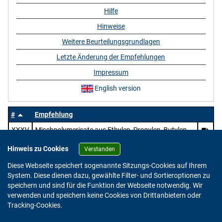
Hilfe
Hinweise
Weitere Beurteilungsgrundlagen
Letzte Änderung der Empfehlungen
Impressum
English version
#
Empfehlung
XXXV
Mischpolymerisate aus Ethylen, Propylen, Butylen,
Vinylestern und ungesättigten aliphatischen Säuren
Hinweis zu Cookies
sowie deren Salzen und Estern
Verstanden
Diese Webseite speichert sogenannte Sitzungs-Cookies auf Ihrem
System. Diese dienen dazu, gewählte Filter- und Sortieroptionen zu
speichern und sind für die Funktion der Webseite notwendig. Wir
verwenden und speichern keine Cookies von Drittanbietern oder
Version: 2.0.4
Tracking-Cookies.
© 2023 - 2026 Bundesinstitut für Risikobewertung