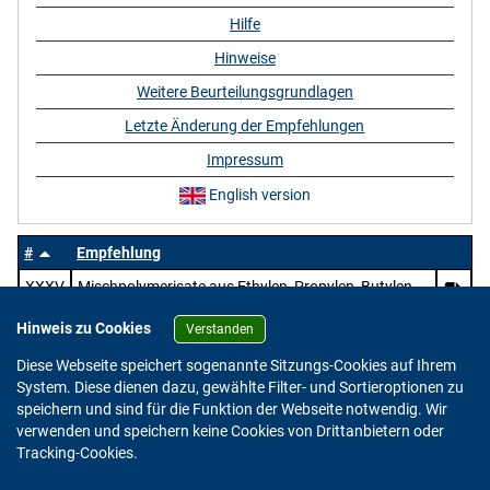
Hilfe
Hinweise
Weitere Beurteilungsgrundlagen
Letzte Änderung der Empfehlungen
Impressum
English version
#
Empfehlung
XXXV
Mischpolymerisate aus Ethylen, Propylen, Butylen,
Vinylestern und ungesättigten aliphatischen Säuren
Hinweis zu Cookies
sowie deren Salzen und Estern
Verstanden
Diese Webseite speichert sogenannte Sitzungs-Cookies auf Ihrem
System. Diese dienen dazu, gewählte Filter- und Sortieroptionen zu
speichern und sind für die Funktion der Webseite notwendig. Wir
verwenden und speichern keine Cookies von Drittanbietern oder
Version: 2.0.4
Tracking-Cookies.
© 2023 - 2026 Bundesinstitut für Risikobewertung