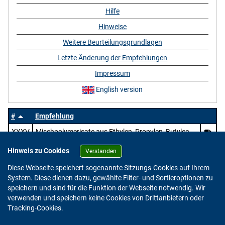
Hilfe
Hinweise
Weitere Beurteilungsgrundlagen
Letzte Änderung der Empfehlungen
Impressum
English version
#
Empfehlung
XXXV
Mischpolymerisate aus Ethylen, Propylen, Butylen,
Vinylestern und ungesättigten aliphatischen Säuren
Hinweis zu Cookies
sowie deren Salzen und Estern
Verstanden
Diese Webseite speichert sogenannte Sitzungs-Cookies auf Ihrem
System. Diese dienen dazu, gewählte Filter- und Sortieroptionen zu
speichern und sind für die Funktion der Webseite notwendig. Wir
verwenden und speichern keine Cookies von Drittanbietern oder
Version: 2.0.4
Tracking-Cookies.
© 2023 - 2026 Bundesinstitut für Risikobewertung