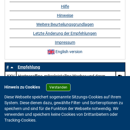
Hilfe
Hinweise
Weitere Beurteilungsgrundlagen
Letzte Änderung der Empfehlungen
Impressum
English version
#
Empfehlung
XXV
Hartparaffine, mikrokristalline Wachse und deren
Mischungen mit Wachsen, Harzen und Kunststoffen
Hinweis zu Cookies
sowie natürliche Wachse
Verstanden
Diese Webseite speichert sogenannte Sitzungs-Cookies auf Ihrem
System. Diese dienen dazu, gewählte Filter- und Sortieroptionen zu
speichern und sind für die Funktion der Webseite notwendig. Wir
verwenden und speichern keine Cookies von Drittanbietern oder
Version: 2.0.4
Tracking-Cookies.
© 2023 - 2026 Bundesinstitut für Risikobewertung