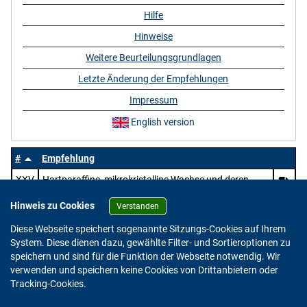
Hilfe
Hinweise
Weitere Beurteilungsgrundlagen
Letzte Änderung der Empfehlungen
Impressum
English version
#
Empfehlung
XXV
Hartparaffine, mikrokristalline Wachse und deren
Mischungen mit Wachsen, Harzen und Kunststoffen
Hinweis zu Cookies
sowie natürliche Wachse
Verstanden
Diese Webseite speichert sogenannte Sitzungs-Cookies auf Ihrem
System. Diese dienen dazu, gewählte Filter- und Sortieroptionen zu
speichern und sind für die Funktion der Webseite notwendig. Wir
verwenden und speichern keine Cookies von Drittanbietern oder
Version: 2.0.4
Tracking-Cookies.
© 2023 - 2026 Bundesinstitut für Risikobewertung