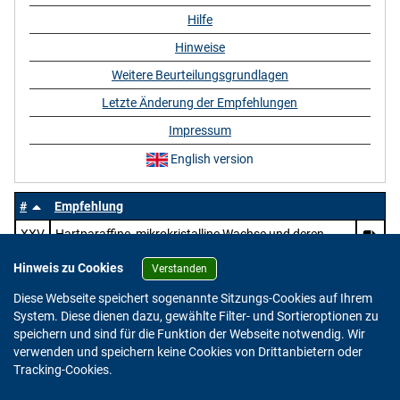
Hilfe
Hinweise
Weitere Beurteilungsgrundlagen
Letzte Änderung der Empfehlungen
Impressum
English version
#
Empfehlung
XXV
Hartparaffine, mikrokristalline Wachse und deren
Mischungen mit Wachsen, Harzen und Kunststoffen
Hinweis zu Cookies
sowie natürliche Wachse
Verstanden
Diese Webseite speichert sogenannte Sitzungs-Cookies auf Ihrem
System. Diese dienen dazu, gewählte Filter- und Sortieroptionen zu
speichern und sind für die Funktion der Webseite notwendig. Wir
verwenden und speichern keine Cookies von Drittanbietern oder
Version: 2.0.4
Tracking-Cookies.
© 2023 - 2026 Bundesinstitut für Risikobewertung