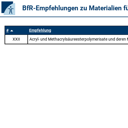
BfR-Empfehlungen zu Materialien f
#
Empfehlung
XXII
Acryl- und Methacrylsäureesterpolymerisate und deren