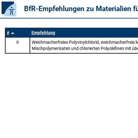
BfR-Empfehlungen zu Materialien f
#
Empfehlung
II
Weichmacherfreies Polyvinylchlorid, weichmacherfreie 
Mischpolymerisaten und chlorierten Polyolefinen mit ü